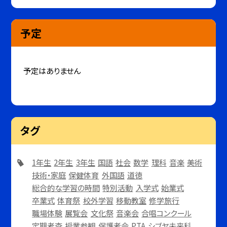
予定
予定はありません
タグ
1年生
2年生
3年生
国語
社会
数学
理科
音楽
美術
技術・家庭
保健体育
外国語
道徳
総合的な学習の時間
特別活動
入学式
始業式
卒業式
体育祭
校外学習
移動教室
修学旅行
職場体験
展覧会
文化祭
音楽会
合唱コンクール
定期考査
授業参観
保護者会
PTA
シブヤ未来科