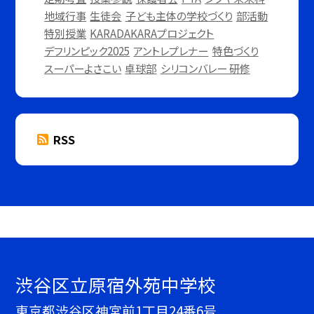
地域行事
生徒会
子ども主体の学校づくり
部活動
特別授業
KARADAKARAプロジェクト
デフリンピック2025
アントレプレナー
特色づくり
スーパーよさこい
卓球部
シリコンバレー 研修
RSS
渋谷区立原宿外苑中学校
東京都渋谷区神宮前1丁目24番6号