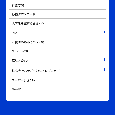
進路学習
各種ダウンロード
入学を希望する皆さんへ
PTA
本校のあゆみ（R3～R６）
メディア掲載
原リンピック
株式会社ハラガイ（アントレプレナー）
スーパーよさこい
部活動