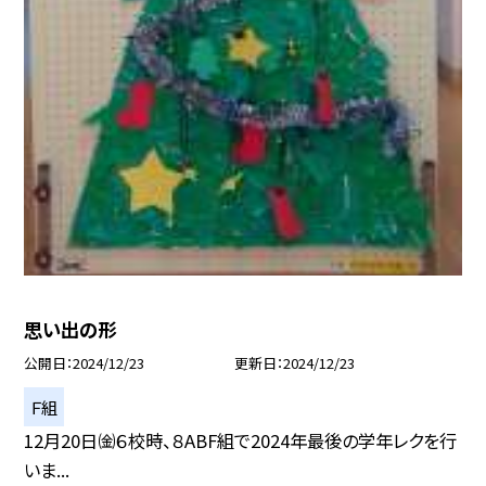
思い出の形
公開日
2024/12/23
更新日
2024/12/23
Ｆ組
12月20日㈮６校時、８ABF組で2024年最後の学年レクを行
いま...