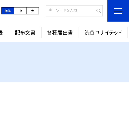
標準
中
大
表
配布文書
各種届出書
渋谷ユナイテッド