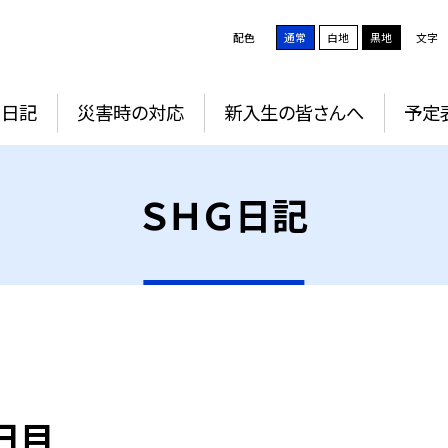
配色
通常
白地
黒地
文字
Ｇ日記
災害時の対応
新入生の皆さんへ
予定
ＳＨＧ日記
日目