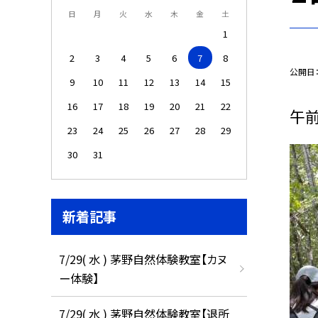
日
月
火
水
木
金
土
1
2
3
4
5
6
7
8
公開日
9
10
11
12
13
14
15
16
17
18
19
20
21
22
午
23
24
25
26
27
28
29
30
31
新着記事
7/29( 水 ) 茅野自然体験教室【カヌ
ー体験】
7/29( 水 ) 茅野自然体験教室【退所