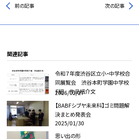
前の記事
次の記事
関連記事
令和７年度渋谷区立小・中学校合
同展覧会 渋谷本町学園中学校
Ｆ組 作品紹介文
2026/02/27
【８ABFシブヤ未来科】ゴミ問題解
決まとめ発表会
2025/01/30
思い出の形