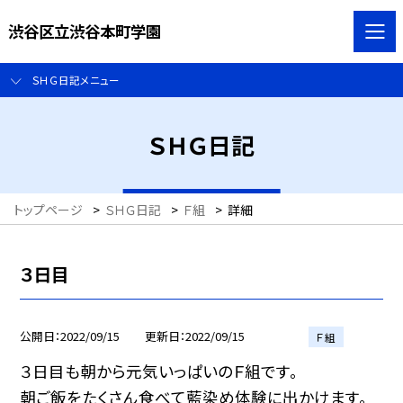
渋谷区立渋谷本町学園
ＳＨＧ日記メニュー
ＳＨＧ日記
トップページ
>
ＳＨＧ日記
>
Ｆ組
>
詳細
３日目
公開日
2022/09/15
更新日
2022/09/15
Ｆ組
３日目も朝から元気いっぱいのＦ組です。
朝ご飯をたくさん食べて藍染め体験に出かけます。