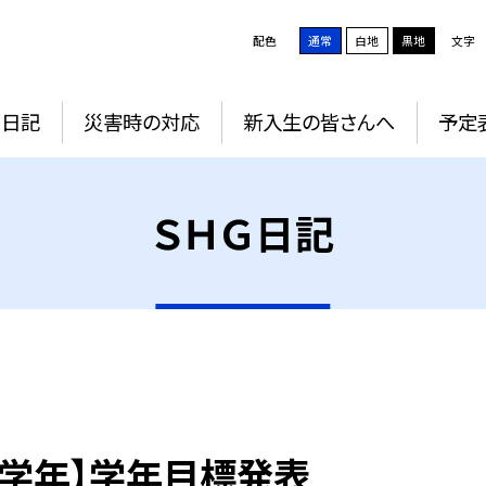
配色
通常
白地
黒地
文字
Ｇ日記
災害時の対応
新入生の皆さんへ
予定
ＳＨＧ日記
8学年】学年目標発表