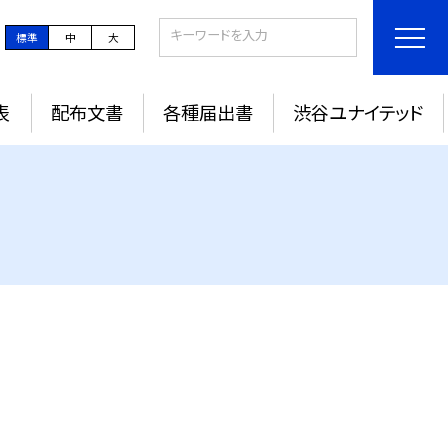
標準
中
大
表
配布文書
各種届出書
渋谷ユナイテッド