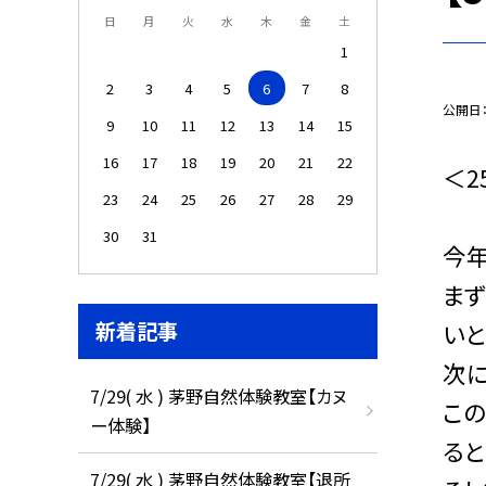
日
月
火
水
木
金
土
1
2
3
4
5
6
7
8
公開日
9
10
11
12
13
14
15
16
17
18
19
20
21
22
＜
23
24
25
26
27
28
29
30
31
今年
ま
新着記事
いと
次に
7/29( 水 ) 茅野自然体験教室【カヌ
この
ー体験】
ると
7/29( 水 ) 茅野自然体験教室【退所