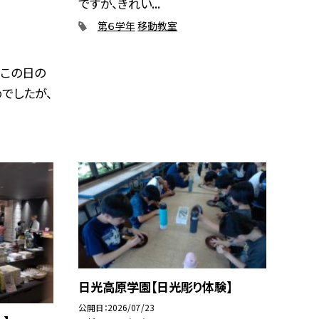
ですが、きれい...
第６学年
移動教室
 この日の
めでしたが、
日光高原学園【日光彫り体験】
公開日
2026/07/23