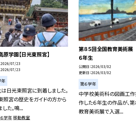
第８５回全国教育美術展
高原学園【日光東照宮】
６年生
2026/07/23
公開日
2026/03/02
2026/07/23
更新日
2026/03/02
学年
第６学年
生は日光東照宮に到着しました。
中学校美術科の図画工作
東照宮の歴史をガイドの方から
作した６年生の作品が、第
した。鳴...
教育美術展で入選...
第６学年
移動教室