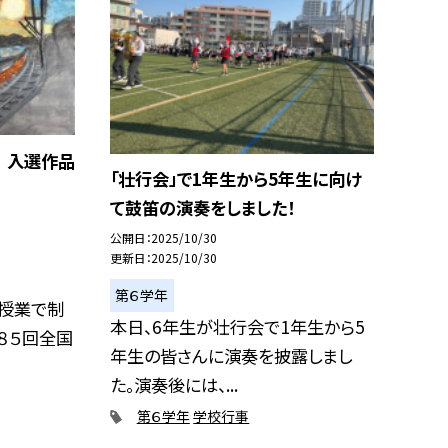
 入選作品
「壮行会」で1年生から5年生に向け
て鼓笛の演奏をしました！
公開日
2025/10/30
更新日
2025/10/30
第６学年
授業で制
本日、6年生が壮行会で1年生から5
８５回全国
年生の皆さんに演奏を披露しまし
た。演奏後には、...
第６学年
学校行事