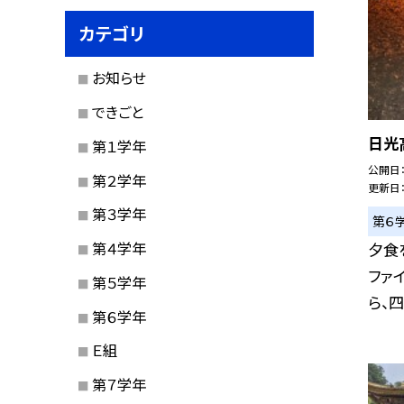
カテゴリ
お知らせ
できごと
日光
第１学年
公開日
第２学年
更新日
第３学年
第６
第４学年
夕食
ファ
第５学年
ら、四
第６学年
Ｅ組
第７学年