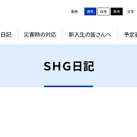
配色
通常
白地
黒地
文字
Ｇ日記
災害時の対応
新入生の皆さんへ
予定
ＳＨＧ日記