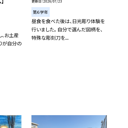
】
更新日
2026/07/23
第６学年
昼食を食べた後は、日光彫り体験を
行いました。 自分で選んだ図柄を、
し、お土産
特殊な彫刻刀を...
りが自分の