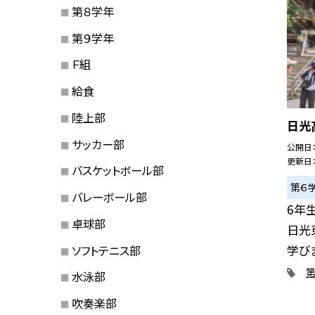
第８学年
第９学年
Ｆ組
給食
陸上部
日光
サッカー部
公開日
更新日
バスケットボール部
第６
バレーボール部
6年
卓球部
日光
学びま
ソフトテニス部
水泳部
吹奏楽部