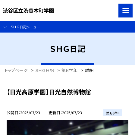
渋谷区立渋谷本町学園
ＳＨＧ日記メニュー
ＳＨＧ日記
トップページ
>
ＳＨＧ日記
>
第６学年
>
詳細
【日光高原学園】日光自然博物館
公開日
2025/07/23
更新日
2025/07/23
第６学年