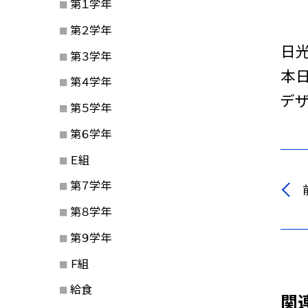
第１学年
第２学年
日
第３学年
本日
第４学年
デザ
第５学年
第６学年
Ｅ組
第７学年
第８学年
第９学年
Ｆ組
給食
関