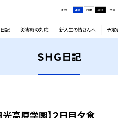
配色
通常
白地
黒地
文字
Ｇ日記
災害時の対応
新入生の皆さんへ
予定
ＳＨＧ日記
日光高原学園】２日目夕食