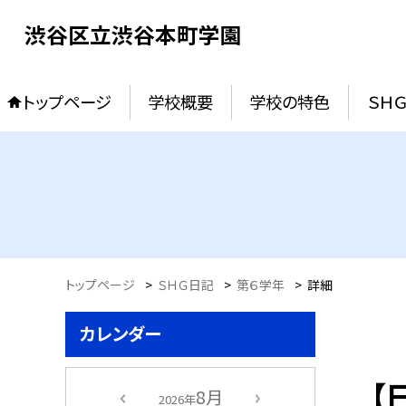
渋谷区立渋谷本町学園
トップページ
学校概要
学校の特色
ＳＨ
トップページ
>
ＳＨＧ日記
>
第６学年
>
詳細
カレンダー
【
8月
2026年