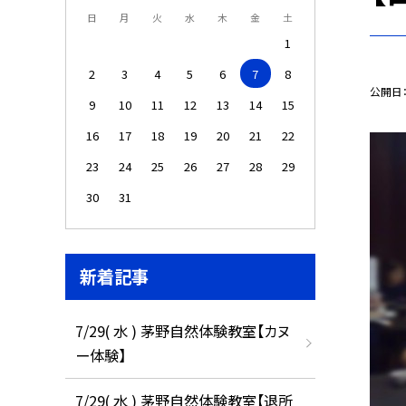
日
月
火
水
木
金
土
1
2
3
4
5
6
7
8
公開日
9
10
11
12
13
14
15
16
17
18
19
20
21
22
23
24
25
26
27
28
29
30
31
新着記事
7/29( 水 ) 茅野自然体験教室【カヌ
ー体験】
7/29( 水 ) 茅野自然体験教室【退所