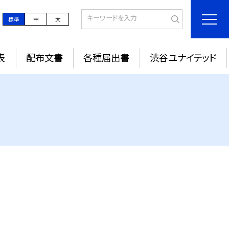
標準
中
大
表
配布文書
各種届出書
渋谷ユナイテッド