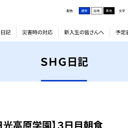
配色
通常
白地
黒地
文字
Ｇ日記
災害時の対応
新入生の皆さんへ
予定
ＳＨＧ日記
日光高原学園】３日目朝食