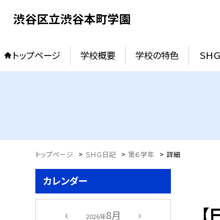
渋谷区立渋谷本町学園
トップページ
学校概要
学校の特色
ＳＨ
トップページ
>
ＳＨＧ日記
>
第６学年
>
詳細
カレンダー
【
8月
2026年