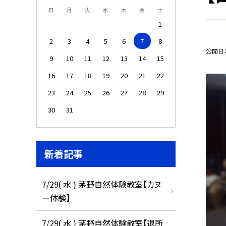
日
月
火
水
木
金
土
1
2
3
4
5
6
7
8
公開日
9
10
11
12
13
14
15
16
17
18
19
20
21
22
23
24
25
26
27
28
29
30
31
新着記事
7/29( 水 ) 茅野自然体験教室【カヌ
ー体験】
7/29( 水 ) 茅野自然体験教室【退所