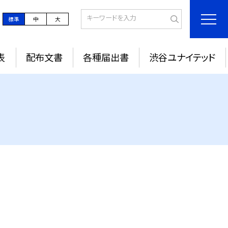
標準
中
大
表
配布文書
各種届出書
渋谷ユナイテッド