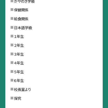
かやのき学級
保健関係
給食関係
日本語学級
１年生
２年生
３年生
４年生
５年生
６年生
校長室より
探究