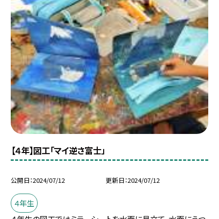
【４年】図工「マイ逆さ富士」
公開日
2024/07/12
更新日
2024/07/12
４年生
４年生の図工ではミラーシートを水面に見立て、水面にうつ