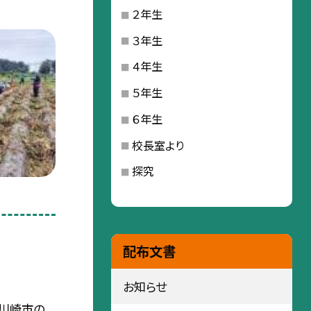
２年生
３年生
４年生
５年生
６年生
校長室より
探究
配布文書
お知らせ
は川崎市の