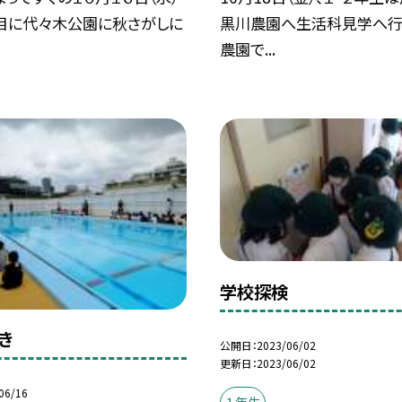
間目に代々木公園に秋さがしに
黒川農園へ生活科見学へ行
農園で...
学校探検
き
公開日
2023/06/02
更新日
2023/06/02
06/16