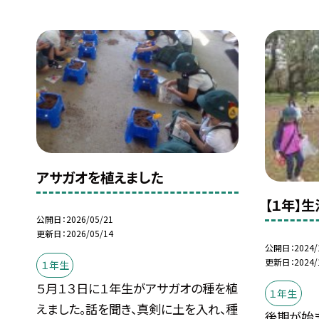
アサガオを植えました
【１年】
公開日
2026/05/21
更新日
2026/05/14
公開日
2024/
更新日
2024/
１年生
５月１３日に１年生がアサガオの種を植
１年生
えました。話を聞き、真剣に土を入れ、種
後期が始ま