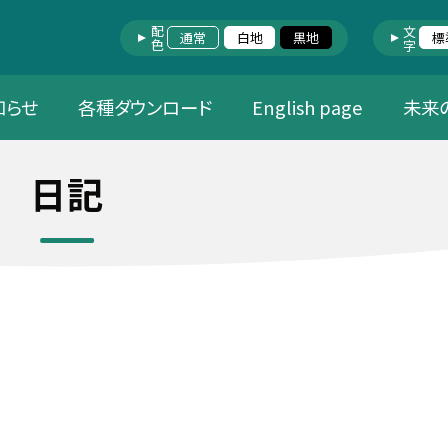
配色
文字
通常
白地
黒地
標
知らせ
各種ダウンロード
English page
未来
日記