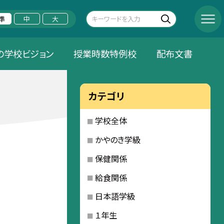
準
中
大
の学校ビジョン
授業時数特例校
配布文書
カテゴリ
学校全体
かやのき学級
保健関係
給食関係
日本語学級
１年生