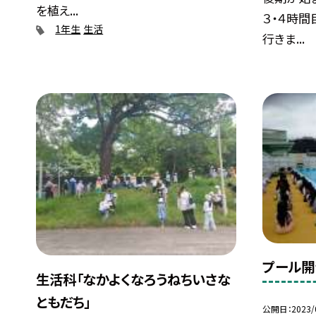
を植え...
３・４時
1年生
生活
行きま...
プール開
生活科「なかよくなろうねちいさな
ともだち」
公開日
2023/