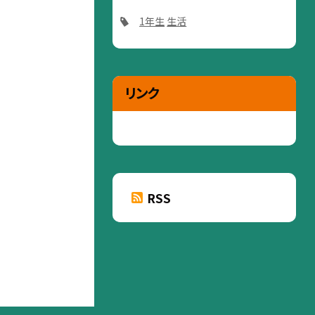
1年生
生活
リンク
RSS