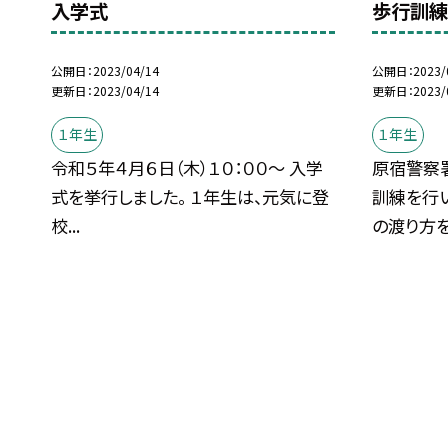
入学式
歩行訓
公開日
2023/04/14
公開日
2023/
更新日
2023/04/14
更新日
2023/
１年生
１年生
令和５年４月６日（木）１０：００〜 入学
原宿警察
式を挙行しました。 １年生は、元気に登
訓練を行
校...
の渡り方を.