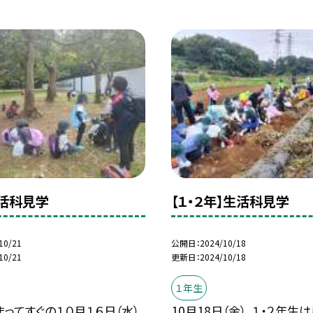
生活科見学
【１・２年】生活科見学
10/21
公開日
2024/10/18
10/21
更新日
2024/10/18
１年生
ってすぐの１０月１６日（水）
10月18日（金）、１・２年生