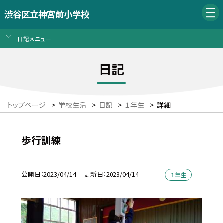
渋谷区立神宮前小学校
日記メニュー
日記
トップページ
>
学校生活
>
日記
>
１年生
>
詳細
歩行訓練
公開日
2023/04/14
更新日
2023/04/14
１年生