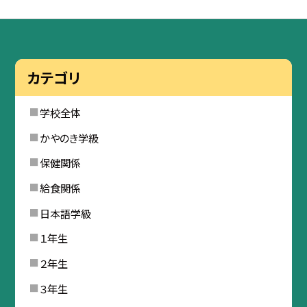
カテゴリ
学校全体
かやのき学級
保健関係
給食関係
日本語学級
１年生
２年生
３年生