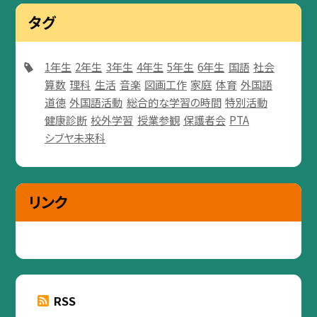
タグ
1年生
2年生
3年生
4年生
5年生
6年生
国語
社会
算数
理科
生活
音楽
図画工作
家庭
体育
外国語
道徳
外国語活動
総合的な学習の時間
特別活動
健康診断
校外学習
授業参観
保護者会
PTA
シブヤ未来科
リンク
RSS