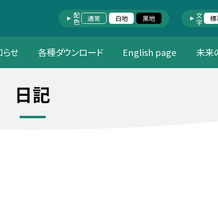
配色
文字
通常
白地
黒地
標
知らせ
各種ダウンロード
English page
未来
日記