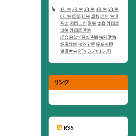
1年生
2年生
3年生
4年生
5年生
6年生
国語
社会
算数
理科
生活
音楽
図画工作
家庭
体育
外国語
道徳
外国語活動
総合的な学習の時間
特別活動
健康診断
校外学習
授業参観
保護者会
PTA
シブヤ未来科
リンク
RSS