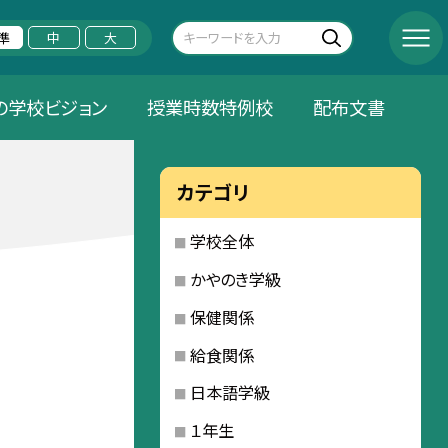
準
中
大
の学校ビジョン
授業時数特例校
配布文書
カテゴリ
学校全体
かやのき学級
保健関係
給食関係
日本語学級
１年生