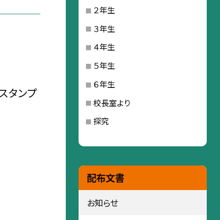
２年生
３年生
４年生
５年生
６年生
スタンプ
校長室より
探究
配布文書
お知らせ