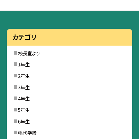
カテゴリ
校長室より
1年生
2年生
3年生
4年生
5年生
6年生
幡代学級