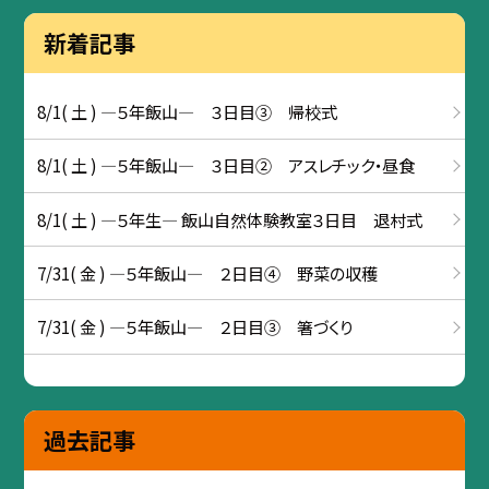
新着記事
8/1( 土 ) ―５年飯山― ３日目③ 帰校式
8/1( 土 ) ―５年飯山― ３日目② アスレチック・昼食
8/1( 土 ) ―５年生― 飯山自然体験教室３日目 退村式
7/31( 金 ) ―５年飯山― ２日目④ 野菜の収穫
7/31( 金 ) ―５年飯山― ２日目③ 箸づくり
過去記事