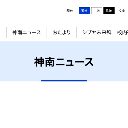
配色
通常
白地
黒地
文字
動
神南ニュース
おたより
シブヤ未来科 校内
神南ニュース