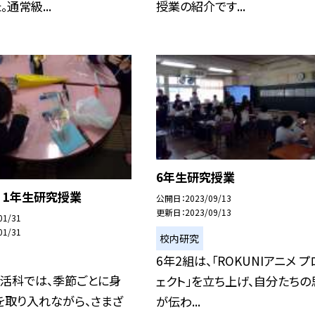
通常級...
授業の紹介です...
6年生研究授業
 1年生研究授業
公開日
2023/09/13
更新日
2023/09/13
01/31
01/31
校内研究
6年2組は、「ROKUNIアニメ 
生活科では、季節ごとに身
ェクト」を立ち上げ、自分たちの
を取り入れながら、さまざ
が伝わ...