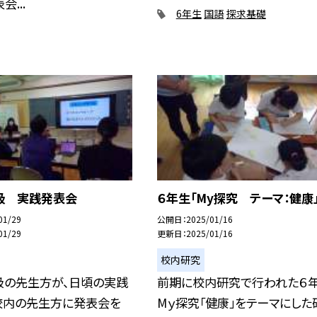
...
6年生
国語
探求基礎
級 実践発表会
６年生「My探究 テーマ：健康
01/29
公開日
2025/01/16
01/29
更新日
2025/01/16
校内研究
級の先生方が、日頃の実践
前期に校内研究で行われた６
校内の先生方に発表会を
Mｙ探究「健康」をテーマにした