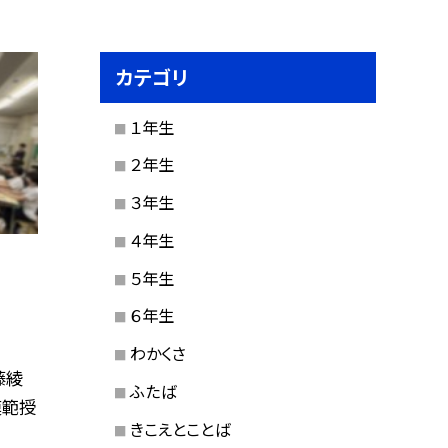
カテゴリ
１年生
２年生
３年生
４年生
５年生
６年生
わかくさ
藤綾
ふたば
模範授
きこえとことば