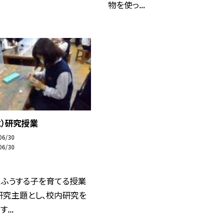
物を使っ...
水）研究授業
06/30
06/30
くふうする子を育てる授業
研究主題とし、校内研究を
...