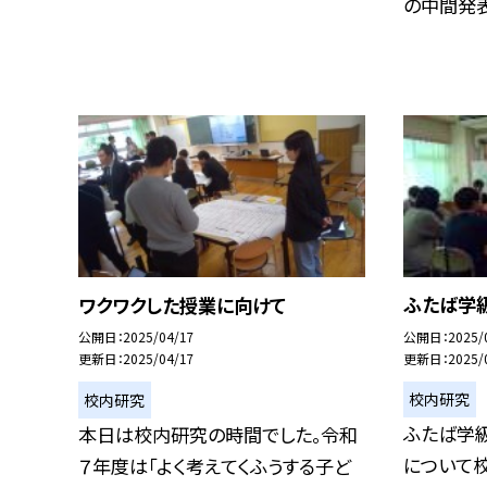
の中間発表会
ふたば学
ワクワクした授業に向けて
公開日
2025/
公開日
2025/04/17
更新日
2025/
更新日
2025/04/17
校内研究
校内研究
ふたば学
本日は校内研究の時間でした。令和
について
７年度は「よく考えてくふうする子ど