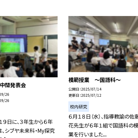
模範授業 ～国語科～
 中間発表会
公開日
2025/07/14
09/26
更新日
2025/07/12
09/26
校内研究
６月１８日（水）、指導教諭の佐
１９日に、３年生から６年
花先生が６年１組で国語科の
、シブヤ未来科・My探究
業を行いました...