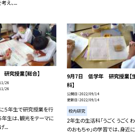
え、...
日 研究授業【総合】
9月7日 低学年 研究授業【
11/26
科】
11/26
公開日
2022/09/14
更新日
2022/09/14
日に５年生で研究授業を行
校内研究
５年生は、観光をテーマに
2年生の生活科「うごく うごく 
...
のおもちゃ」の学習では、身近