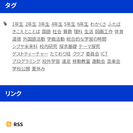
タグ
1年生
2年生
3年生
4年生
5年生
6年生
わかくさ
ふたば
きこえとことば
国語
社会
算数
理科
生活
図画工作
体育
道徳
外国語活動
学級活動
総合的な学習の時間
シブヤ未来科
校内研究
探求基礎
テーマ探究
ゲストティーチャー
たてわり班
クラブ
委員会
ICT
プログラミング
校外学習
遠足
移動教室
運動会
音楽会
学校公開
夏休み
リンク
RSS