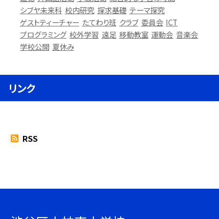
シブヤ未来科
校内研究
探求基礎
テーマ探究
ゲストティーチャー
たてわり班
クラブ
委員会
ICT
プログラミング
校外学習
遠足
移動教室
運動会
音楽会
学校公開
夏休み
リンク
RSS