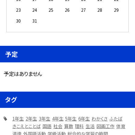
23
24
25
26
27
28
29
30
31
予定
予定はありません
タグ
1年生
2年生
3年生
4年生
5年生
6年生
わかくさ
ふたば
きこえとことば
国語
社会
算数
理科
生活
図画工作
体育
道徳
外国語活動
学級活動
総合的な学習の時間