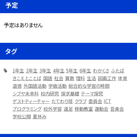
予定
予定はありません
タグ
1年生
2年生
3年生
4年生
5年生
6年生
わかくさ
ふたば
きこえとことば
国語
社会
算数
理科
生活
図画工作
体育
道徳
外国語活動
学級活動
総合的な学習の時間
シブヤ未来科
校内研究
探求基礎
テーマ探究
ゲストティーチャー
たてわり班
クラブ
委員会
ICT
プログラミング
校外学習
遠足
移動教室
運動会
音楽会
学校公開
夏休み