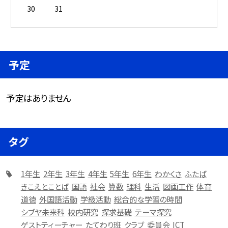
30
31
予定
予定はありません
タグ
1年生
2年生
3年生
4年生
5年生
6年生
わかくさ
ふたば
きこえとことば
国語
社会
算数
理科
生活
図画工作
体育
道徳
外国語活動
学級活動
総合的な学習の時間
シブヤ未来科
校内研究
探求基礎
テーマ探究
ゲストティーチャー
たてわり班
クラブ
委員会
ICT