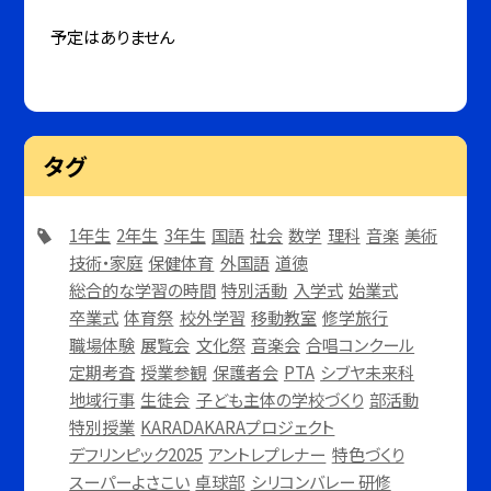
予定はありません
タグ
1年生
2年生
3年生
国語
社会
数学
理科
音楽
美術
技術・家庭
保健体育
外国語
道徳
総合的な学習の時間
特別活動
入学式
始業式
卒業式
体育祭
校外学習
移動教室
修学旅行
職場体験
展覧会
文化祭
音楽会
合唱コンクール
定期考査
授業参観
保護者会
PTA
シブヤ未来科
地域行事
生徒会
子ども主体の学校づくり
部活動
特別授業
KARADAKARAプロジェクト
デフリンピック2025
アントレプレナー
特色づくり
スーパーよさこい
卓球部
シリコンバレー 研修