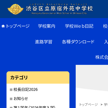
トップページ
学校案内
学校Ｗｅｂ日記
校
進路学習
各種ダウンロード
株式会
カテゴリ
校長日記2026
お知らせ
トップページ
>
学
第１学年（2026年度入学）