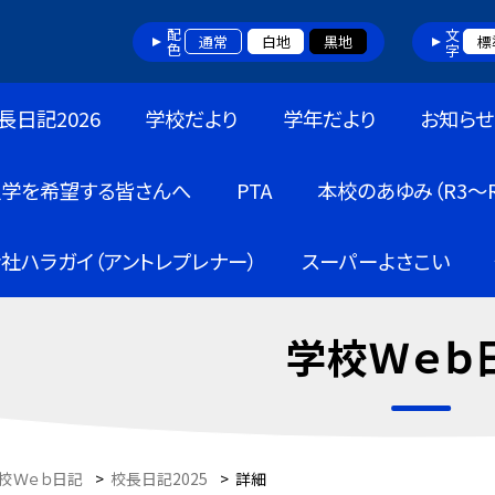
配色
文字
通常
白地
黒地
標
長日記2026
学校だより
学年だより
お知らせ
入学を希望する皆さんへ
PTA
本校のあゆみ（R3～R
社ハラガイ（アントレプレナー）
スーパーよさこい
学校Ｗｅｂ
校Ｗｅｂ日記
>
校長日記2025
>
詳細