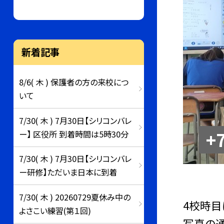
新着記事
8/6( 木 ) 保護者の方の来校につ
いて
7/30( 木 ) 7月30日【シリコンバレ
+
ー】 区役所 到着時間は5時30分
7/30( 木 ) 7月30日【シリコンバレ
ー研修】ただいま日本に到着
7/30( 木 ) 20260729夏休み中の
4校時目
よさこい練習(第１回)
写真の