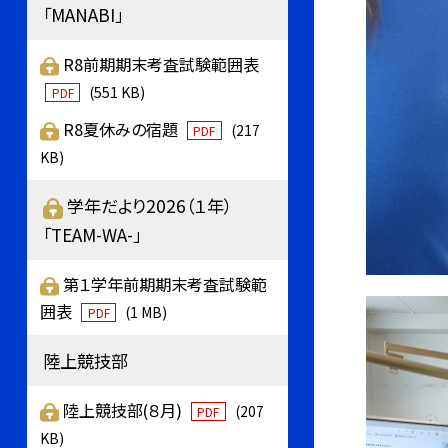
「MANABI」
R8前期期末考査試験範囲表
(551 KB)
PDF
R8夏休みの宿題
(217
PDF
KB)
学年だより2026（１年）
「TEAM-WA-」
第１学年前期期末考査試験範
囲表
(1 MB)
PDF
陸上競技部
陸上競技部(８月)
(207
PDF
KB)