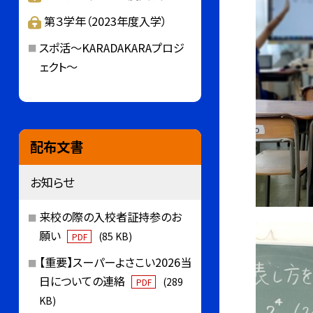
第３学年（2023年度入学）
スポ活～KARADAKARAプロジ
ェクト～
配布文書
お知らせ
来校の際の入校者証持参のお
願い
(85 KB)
PDF
【重要】スーパーよさこい2026当
日についての連絡
(289
PDF
KB)