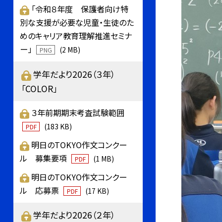
「令和８年度 保護者向け特
別な支援が必要な児童・生徒のた
めのキャリア教育理解推進セミナ
ー」
(2 MB)
PNG
学年だより2026（３年）
「COLOR」
３年前期期末考査試験範囲
(183 KB)
PDF
明日のTOKYO作文コンクー
ル 募集要項
(1 MB)
PDF
明日のTOKYO作文コンクー
ル 応募票
(17 KB)
PDF
学年だより2026（２年）