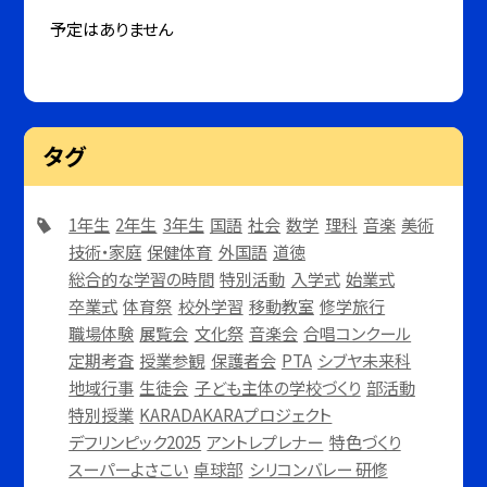
予定はありません
タグ
1年生
2年生
3年生
国語
社会
数学
理科
音楽
美術
技術・家庭
保健体育
外国語
道徳
総合的な学習の時間
特別活動
入学式
始業式
卒業式
体育祭
校外学習
移動教室
修学旅行
職場体験
展覧会
文化祭
音楽会
合唱コンクール
定期考査
授業参観
保護者会
PTA
シブヤ未来科
地域行事
生徒会
子ども主体の学校づくり
部活動
特別授業
KARADAKARAプロジェクト
デフリンピック2025
アントレプレナー
特色づくり
スーパーよさこい
卓球部
シリコンバレー 研修