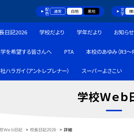
配色
文字
通常
白地
黒地
標
長日記2026
学校だより
学年だより
お知らせ
入学を希望する皆さんへ
PTA
本校のあゆみ（R3～R
社ハラガイ（アントレプレナー）
スーパーよさこい
学校Ｗｅｂ
校Ｗｅｂ日記
>
校長日記2026
>
詳細