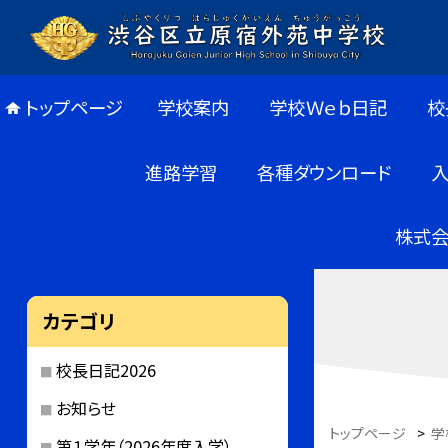
トップページ
学校案内
学校Ｗｅｂ日記
校
進路学習
各種ダウンロード
株式会
カテゴリ
校長日記2026
お知らせ
トップページ
>
学
第１学年（2026年度入学）