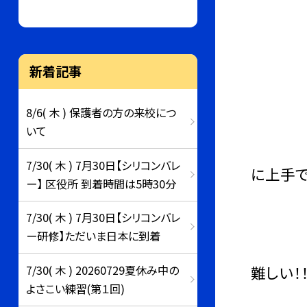
新着記事
昼休
驚い
8/6( 木 ) 保護者の方の来校につ
いて
今後体
7/30( 木 ) 7月30日【シリコンバレ
に上手で
ー】 区役所 到着時間は5時30分
しっ
7/30( 木 ) 7月30日【シリコンバレ
ー研修】ただいま日本に到着
私も
難しい
7/30( 木 ) 20260729夏休み中の
よさこい練習(第１回)