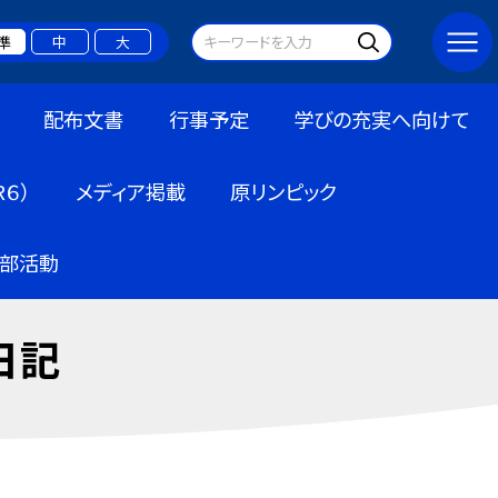
準
中
大
配布文書
行事予定
学びの充実へ向けて
６）
メディア掲載
原リンピック
部活動
日記