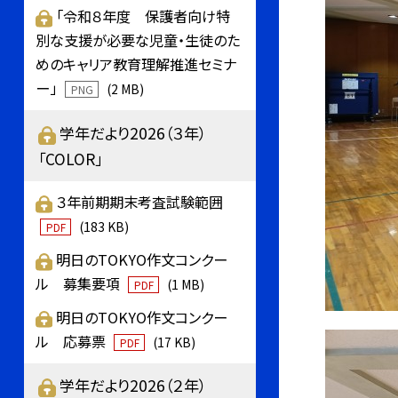
「令和８年度 保護者向け特
別な支援が必要な児童・生徒のた
めのキャリア教育理解推進セミナ
ー」
(2 MB)
PNG
学年だより2026（３年）
「COLOR」
３年前期期末考査試験範囲
(183 KB)
PDF
明日のTOKYO作文コンクー
ル 募集要項
(1 MB)
PDF
明日のTOKYO作文コンクー
ル 応募票
(17 KB)
PDF
学年だより2026（２年）