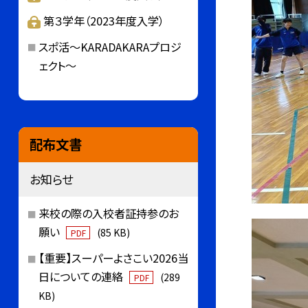
第３学年（2023年度入学）
スポ活～KARADAKARAプロジ
ェクト～
配布文書
お知らせ
来校の際の入校者証持参のお
願い
(85 KB)
PDF
【重要】スーパーよさこい2026当
日についての連絡
(289
PDF
KB)