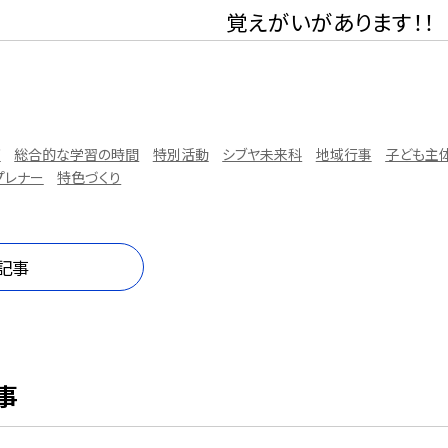
えがいがあります！！
育
総合的な学習の時間
特別活動
シブヤ未来科
地域行事
子ども主
プレナー
特色づくり
記事
事