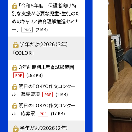
「令和８年度 保護者向け特
別な支援が必要な児童・生徒のた
めのキャリア教育理解推進セミナ
ー」
(2 MB)
PNG
学年だより2026（３年）
「COLOR」
３年前期期末考査試験範囲
(183 KB)
PDF
明日のTOKYO作文コンクー
ル 募集要項
(1 MB)
PDF
明日のTOKYO作文コンクー
ル 応募票
(17 KB)
PDF
学年だより2026（２年）