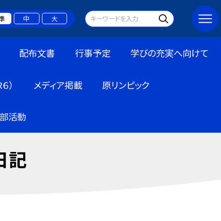
準
中
大
配布文書
行事予定
学びの充実へ向けて
６）
メディア掲載
原リンピック
部活動
日記