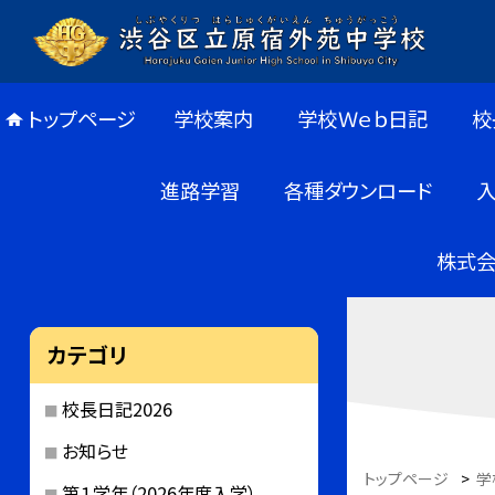
トップページ
学校案内
学校Ｗｅｂ日記
校
進路学習
各種ダウンロード
株式会
カテゴリ
校長日記2026
お知らせ
トップページ
>
学
第１学年（2026年度入学）