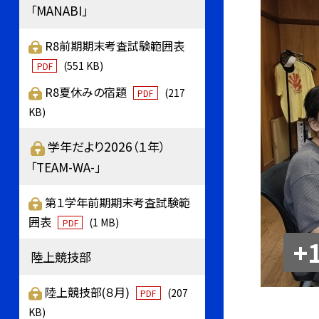
「MANABI」
R8前期期末考査試験範囲表
(551 KB)
PDF
R8夏休みの宿題
(217
PDF
KB)
学年だより2026（１年）
「TEAM-WA-」
第１学年前期期末考査試験範
囲表
(1 MB)
PDF
+
陸上競技部
陸上競技部(８月)
(207
PDF
KB)