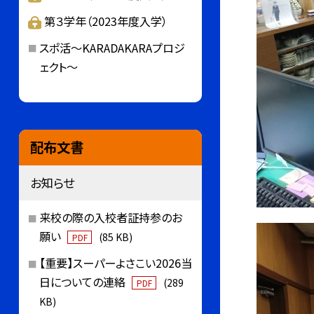
第３学年（2023年度入学）
スポ活～KARADAKARAプロジ
ェクト～
配布文書
お知らせ
来校の際の入校者証持参のお
願い
(85 KB)
PDF
【重要】スーパーよさこい2026当
日についての連絡
(289
PDF
KB)