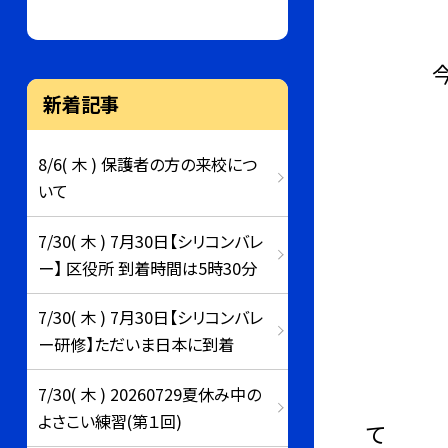
今日は
新着記事
8/6( 木 ) 保護者の方の来校につ
千駄谷
いて
7/30( 木 ) 7月30日【シリコンバレ
数年前
ー】 区役所 到着時間は5時30分
7/30( 木 ) 7月30日【シリコンバレ
My探
ー研修】ただいま日本に到着
わずか
7/30( 木 ) 20260729夏休み中の
よさこい練習(第１回)
て