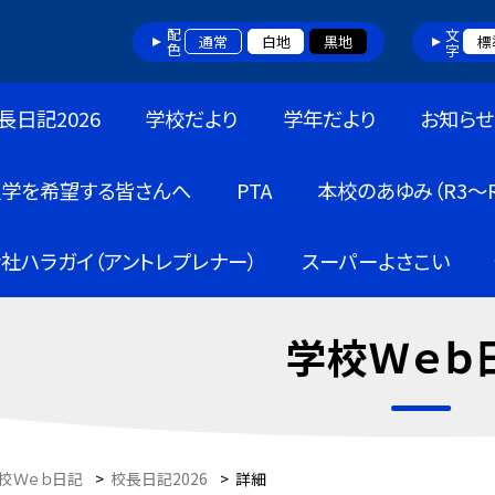
配色
文字
通常
白地
黒地
標
長日記2026
学校だより
学年だより
お知らせ
入学を希望する皆さんへ
PTA
本校のあゆみ（R3～R
社ハラガイ（アントレプレナー）
スーパーよさこい
学校Ｗｅｂ
校Ｗｅｂ日記
>
校長日記2026
>
詳細