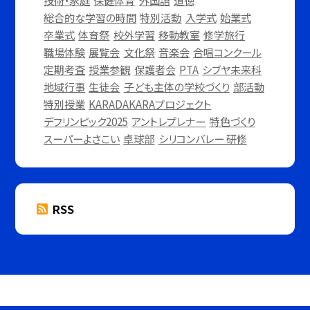
技術・家庭
保健体育
外国語
道徳
総合的な学習の時間
特別活動
入学式
始業式
卒業式
体育祭
校外学習
移動教室
修学旅行
職場体験
展覧会
文化祭
音楽会
合唱コンクール
定期考査
授業参観
保護者会
PTA
シブヤ未来科
地域行事
生徒会
子ども主体の学校づくり
部活動
特別授業
KARADAKARAプロジェクト
デフリンピック2025
アントレプレナー
特色づくり
スーパーよさこい
卓球部
シリコンバレー 研修
RSS