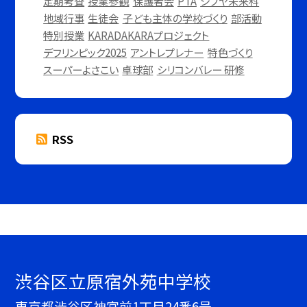
定期考査
授業参観
保護者会
PTA
シブヤ未来科
地域行事
生徒会
子ども主体の学校づくり
部活動
特別授業
KARADAKARAプロジェクト
デフリンピック2025
アントレプレナー
特色づくり
スーパーよさこい
卓球部
シリコンバレー 研修
RSS
渋谷区立原宿外苑中学校
東京都渋谷区神宮前1丁目24番6号