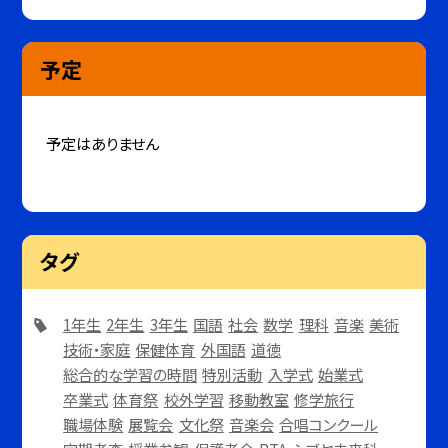
予定
予定はありません
タグ
1年生
2年生
3年生
国語
社会
数学
理科
音楽
美術
技術・家庭
保健体育
外国語
道徳
総合的な学習の時間
特別活動
入学式
始業式
卒業式
体育祭
校外学習
移動教室
修学旅行
職場体験
展覧会
文化祭
音楽会
合唱コンクール