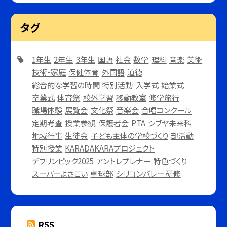
タグ
1年生
2年生
3年生
国語
社会
数学
理科
音楽
美術
技術・家庭
保健体育
外国語
道徳
総合的な学習の時間
特別活動
入学式
始業式
卒業式
体育祭
校外学習
移動教室
修学旅行
職場体験
展覧会
文化祭
音楽会
合唱コンクール
定期考査
授業参観
保護者会
PTA
シブヤ未来科
地域行事
生徒会
子ども主体の学校づくり
部活動
特別授業
KARADAKARAプロジェクト
デフリンピック2025
アントレプレナー
特色づくり
スーパーよさこい
卓球部
シリコンバレー 研修
RSS