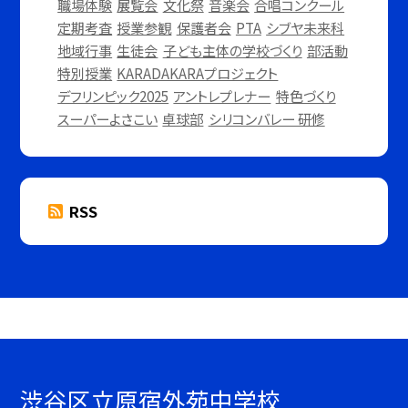
職場体験
展覧会
文化祭
音楽会
合唱コンクール
定期考査
授業参観
保護者会
PTA
シブヤ未来科
地域行事
生徒会
子ども主体の学校づくり
部活動
特別授業
KARADAKARAプロジェクト
デフリンピック2025
アントレプレナー
特色づくり
スーパーよさこい
卓球部
シリコンバレー 研修
RSS
渋谷区立原宿外苑中学校