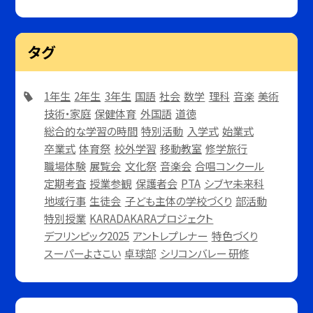
タグ
1年生
2年生
3年生
国語
社会
数学
理科
音楽
美術
技術・家庭
保健体育
外国語
道徳
総合的な学習の時間
特別活動
入学式
始業式
卒業式
体育祭
校外学習
移動教室
修学旅行
職場体験
展覧会
文化祭
音楽会
合唱コンクール
定期考査
授業参観
保護者会
PTA
シブヤ未来科
地域行事
生徒会
子ども主体の学校づくり
部活動
特別授業
KARADAKARAプロジェクト
デフリンピック2025
アントレプレナー
特色づくり
スーパーよさこい
卓球部
シリコンバレー 研修