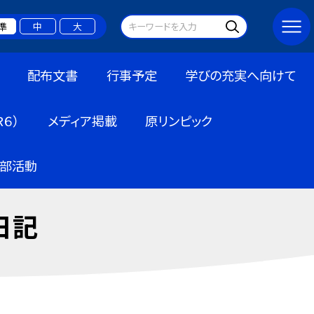
準
中
大
配布文書
行事予定
学びの充実へ向けて
６）
メディア掲載
原リンピック
部活動
日記