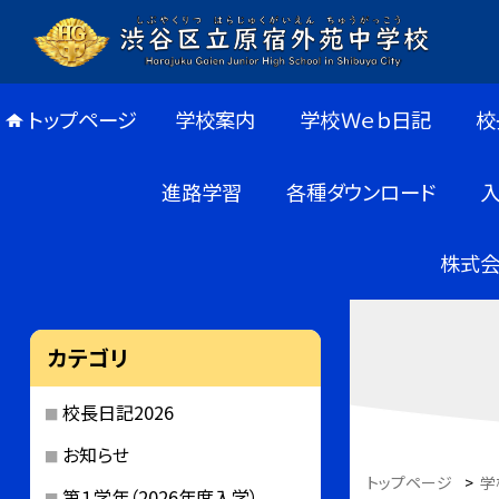
トップページ
学校案内
学校Ｗｅｂ日記
校
進路学習
各種ダウンロード
株式会
カテゴリ
校長日記2026
お知らせ
トップページ
>
学
第１学年（2026年度入学）