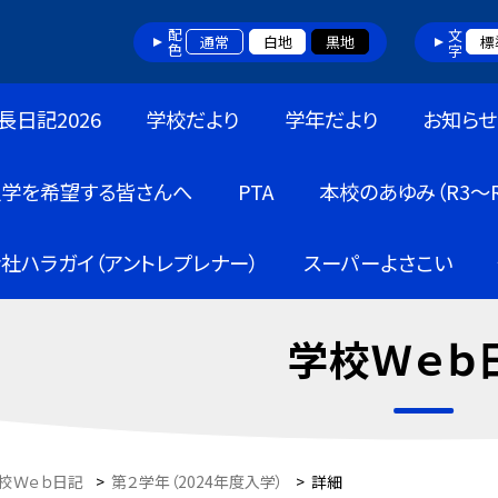
配色
文字
通常
白地
黒地
標
長日記2026
学校だより
学年だより
お知らせ
入学を希望する皆さんへ
PTA
本校のあゆみ（R3～R
社ハラガイ（アントレプレナー）
スーパーよさこい
学校Ｗｅｂ
校Ｗｅｂ日記
>
第２学年（2024年度入学）
>
詳細