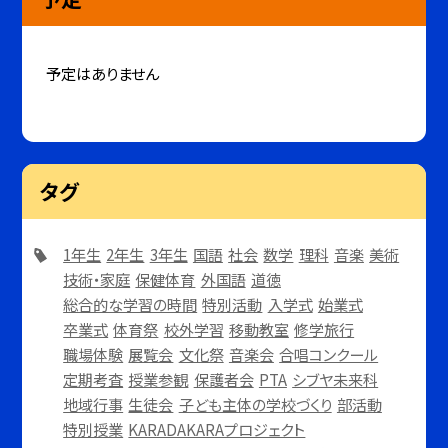
予定はありません
タグ
1年生
2年生
3年生
国語
社会
数学
理科
音楽
美術
技術・家庭
保健体育
外国語
道徳
総合的な学習の時間
特別活動
入学式
始業式
卒業式
体育祭
校外学習
移動教室
修学旅行
職場体験
展覧会
文化祭
音楽会
合唱コンクール
定期考査
授業参観
保護者会
PTA
シブヤ未来科
地域行事
生徒会
子ども主体の学校づくり
部活動
特別授業
KARADAKARAプロジェクト