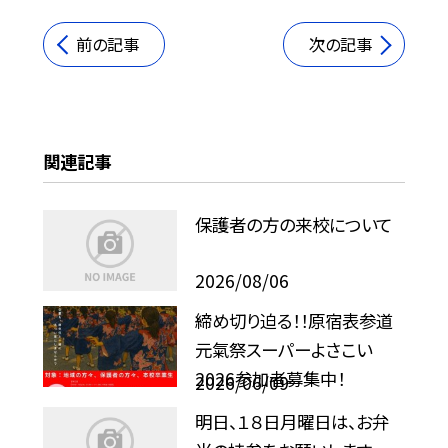
前の記事
次の記事
関連記事
保護者の方の来校について
2026/08/06
締め切り迫る！！原宿表参道
元氣祭スーパーよさこい
2026参加者募集中！
2026/06/09
明日、１８日月曜日は、お弁