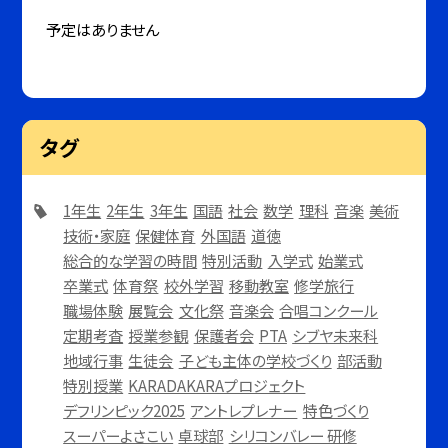
予定はありません
タグ
1年生
2年生
3年生
国語
社会
数学
理科
音楽
美術
技術・家庭
保健体育
外国語
道徳
総合的な学習の時間
特別活動
入学式
始業式
卒業式
体育祭
校外学習
移動教室
修学旅行
職場体験
展覧会
文化祭
音楽会
合唱コンクール
定期考査
授業参観
保護者会
PTA
シブヤ未来科
地域行事
生徒会
子ども主体の学校づくり
部活動
特別授業
KARADAKARAプロジェクト
デフリンピック2025
アントレプレナー
特色づくり
スーパーよさこい
卓球部
シリコンバレー 研修