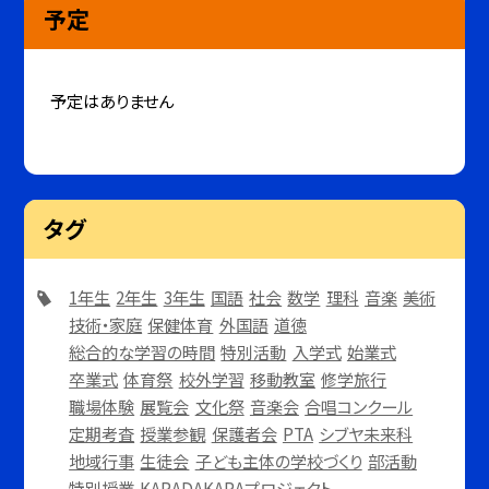
予定
予定はありません
タグ
1年生
2年生
3年生
国語
社会
数学
理科
音楽
美術
技術・家庭
保健体育
外国語
道徳
総合的な学習の時間
特別活動
入学式
始業式
卒業式
体育祭
校外学習
移動教室
修学旅行
職場体験
展覧会
文化祭
音楽会
合唱コンクール
定期考査
授業参観
保護者会
PTA
シブヤ未来科
地域行事
生徒会
子ども主体の学校づくり
部活動
特別授業
KARADAKARAプロジェクト