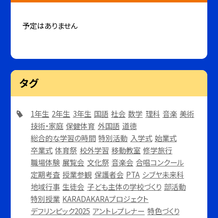
予定はありません
タグ
1年生
2年生
3年生
国語
社会
数学
理科
音楽
美術
技術・家庭
保健体育
外国語
道徳
総合的な学習の時間
特別活動
入学式
始業式
卒業式
体育祭
校外学習
移動教室
修学旅行
職場体験
展覧会
文化祭
音楽会
合唱コンクール
定期考査
授業参観
保護者会
PTA
シブヤ未来科
地域行事
生徒会
子ども主体の学校づくり
部活動
特別授業
KARADAKARAプロジェクト
デフリンピック2025
アントレプレナー
特色づくり