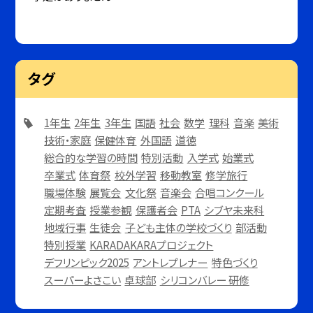
タグ
1年生
2年生
3年生
国語
社会
数学
理科
音楽
美術
技術・家庭
保健体育
外国語
道徳
総合的な学習の時間
特別活動
入学式
始業式
卒業式
体育祭
校外学習
移動教室
修学旅行
職場体験
展覧会
文化祭
音楽会
合唱コンクール
定期考査
授業参観
保護者会
PTA
シブヤ未来科
地域行事
生徒会
子ども主体の学校づくり
部活動
特別授業
KARADAKARAプロジェクト
デフリンピック2025
アントレプレナー
特色づくり
スーパーよさこい
卓球部
シリコンバレー 研修