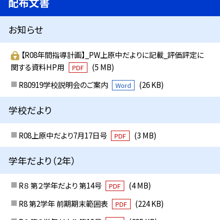
配布文書
お知らせ
【R08年間指導計画】_PW上原中だよりに記載_評価評定に
関する資料HP用
(5 MB)
PDF
R80919学校説明会のご案内
(26 KB)
Word
学校だより
R08上原中だより7月17日号
(3 MB)
PDF
学年だより（2年）
R８ 第２学年だより 第14号
(4 MB)
PDF
R8 第2学年 前期期末範囲表
(224 KB)
PDF