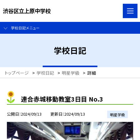
渋谷区立上原中学校
学校日記メニュー
学校日記
トップページ
>
学校日記
>
明星学級
>
詳細
連合赤城移動教室3日目 No.3
公開日
2024/09/13
更新日
2024/09/13
明星学級