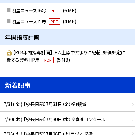
明星ニュース16号
(6 MB)
PDF
明星ニュース15号
(4 MB)
PDF
年間指導計画
【R08年間指導計画】_PW上原中だよりに記載_評価評定に
関する資料HP用
(5 MB)
PDF
新着記事
7/31( 金 ) 【校長日記】7月31日（金）祝！銀賞
7/30( 木 ) 【校長日記】7月30日（木）吹奏楽コンクール
7/28( 火 ) 【校長日記】7月28日（火）ラジオ収録