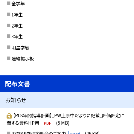
全学年
1年生
2年生
3年生
明星学級
連絡掲示板
配布文書
お知らせ
【R08年間指導計画】_PW上原中だよりに記載_評価評定に
関する資料HP用
(5 MB)
PDF
R80919学校説明会のご案内
(26 KB)
Word