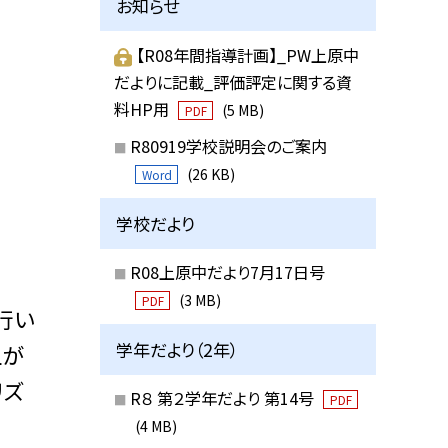
お知らせ
【R08年間指導計画】_PW上原中
だよりに記載_評価評定に関する資
料HP用
(5 MB)
PDF
R80919学校説明会のご案内
(26 KB)
Word
学校だより
R08上原中だより7月17日号
(3 MB)
PDF
行い
学年だより（2年）
上が
リズ
R８ 第２学年だより 第14号
PDF
(4 MB)