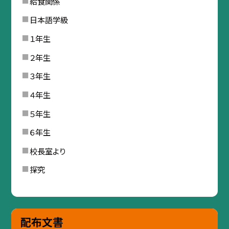
給食関係
日本語学級
１年生
２年生
３年生
４年生
５年生
６年生
校長室より
探究
配布文書