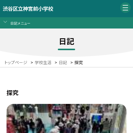
渋谷区立神宮前小学校
日記メニュー
日記
トップページ
>
学校生活
>
日記
>
探究
探究