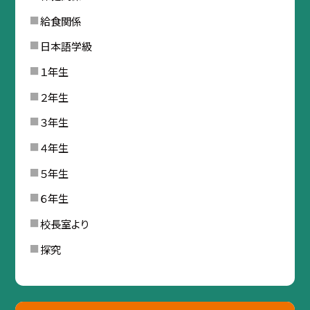
給食関係
日本語学級
１年生
２年生
３年生
４年生
５年生
６年生
校長室より
探究