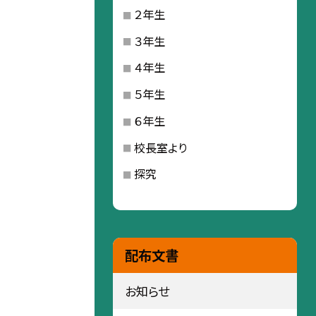
２年生
３年生
４年生
５年生
６年生
校長室より
探究
配布文書
お知らせ