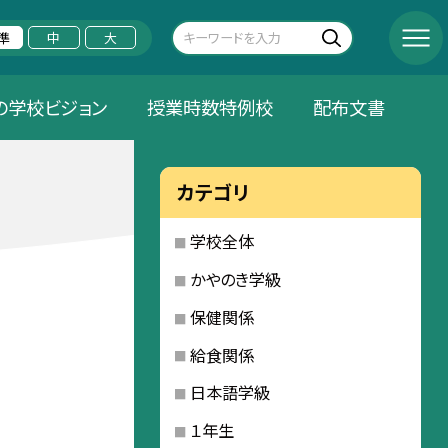
準
中
大
の学校ビジョン
授業時数特例校
配布文書
カテゴリ
学校全体
かやのき学級
保健関係
給食関係
日本語学級
１年生