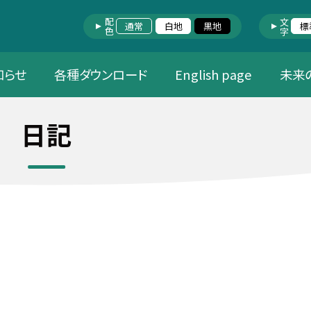
配色
文字
通常
白地
黒地
標
知らせ
各種ダウンロード
English page
未来
日記