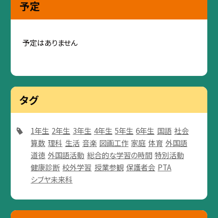
予定
予定はありません
タグ
1年生
2年生
3年生
4年生
5年生
6年生
国語
社会
算数
理科
生活
音楽
図画工作
家庭
体育
外国語
道徳
外国語活動
総合的な学習の時間
特別活動
健康診断
校外学習
授業参観
保護者会
PTA
シブヤ未来科