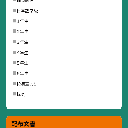
日本語学級
１年生
２年生
３年生
４年生
５年生
６年生
校長室より
探究
配布文書