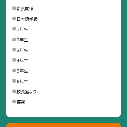
給食関係
日本語学級
１年生
２年生
３年生
４年生
５年生
６年生
校長室より
探究