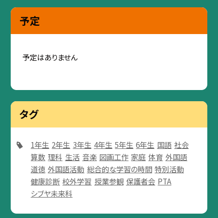
予定
予定はありません
タグ
1年生
2年生
3年生
4年生
5年生
6年生
国語
社会
算数
理科
生活
音楽
図画工作
家庭
体育
外国語
道徳
外国語活動
総合的な学習の時間
特別活動
健康診断
校外学習
授業参観
保護者会
PTA
シブヤ未来科