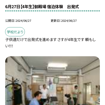
6月27日【4年生】御殿場 宿泊体験 出発式
公開日
2024/06/27
更新日
2024/06/27
学校だより
子供達だけで出発式を進めます さすが4年生です 頼もし
い!!!