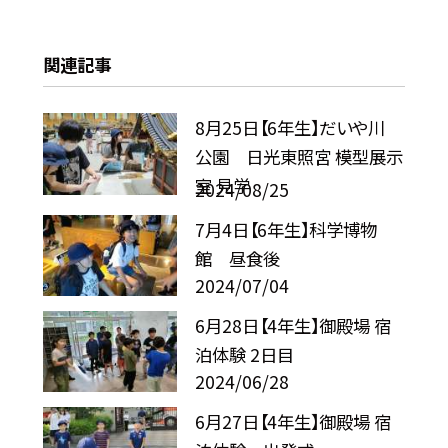
関連記事
8月25日【6年生】だいや川
公園 日光東照宮 模型展示
室 見学
2024/08/25
7月4日【6年生】科学博物
館 昼食後
2024/07/04
6月28日【4年生】御殿場 宿
泊体験 2日目
2024/06/28
6月27日【4年生】御殿場 宿