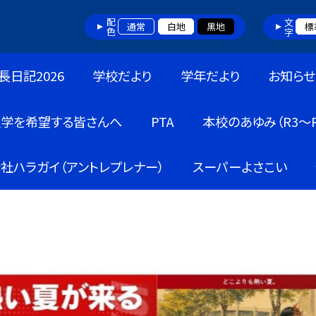
配色
文字
通常
白地
黒地
標
長日記2026
学校だより
学年だより
お知らせ
入学を希望する皆さんへ
PTA
本校のあゆみ（R3～R
社ハラガイ（アントレプレナー）
スーパーよさこい