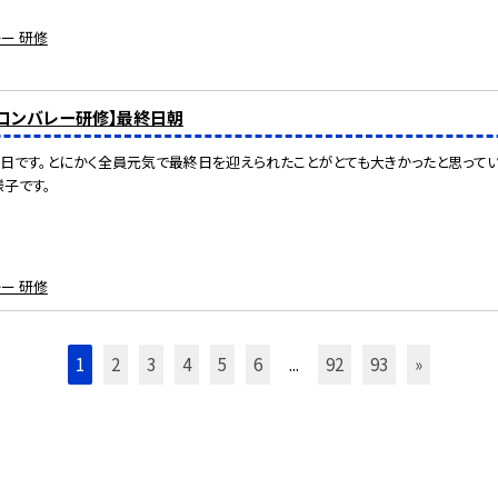
ー 研修
リコンバレー研修】最終日朝
日です。とにかく全員元気で最終日を迎えられたことがとても大きかったと思って
子です。
ー 研修
1
2
3
4
5
6
...
92
93
»