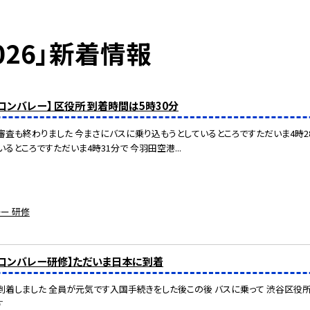
026」新着情報
リコンバレー】 区役所 到着時間は5時30分
査も終わりました 今まさにバスに乗り込もうとしているところですただいま4時
るところですただいま4時31分で 今羽田空港...
ー 研修
リコンバレー研修】ただいま日本に到着
到着しました 全員が元気です入国手続きをした後この後 バスに乗って 渋谷区役
す