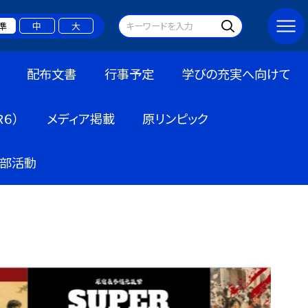
準
中
大
配布文書
行事予定
学びの充実へ向けて
６）
メディア掲載
原リンピック
部活動