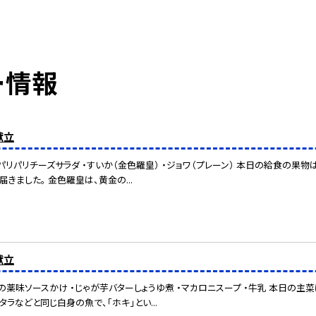
ー情報
献立
・パリパリチーズサラダ ・すいか（金色羅皇） ・ジョワ（プレーン） 本日の給食の果物
届きました。 金色羅皇は、黄金の...
献立
魚の薬味ソースかけ ・じゃが芋バターしょうゆ煮 ・マカロニスープ ・牛乳 本日の
タラなどと同じ白身の魚で、「ホキ」とい...