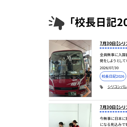
「校長日記2
7月30日【シ
全員無事に入国審
発をしようとしてい
2026/07/30
校長日記2026
シリコンバレ
7月30日【シ
今無事に日本に
になる見込みで