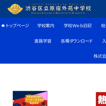
トップページ
学校案内
学校Ｗｅｂ日記
校
進路学習
各種ダウンロード
株式会