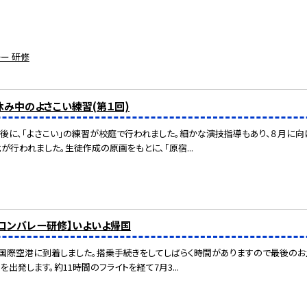
ー 研修
夏休み中のよさこい練習(第１回)
午後に、「よさこい」の練習が校庭で行われました。細かな演技指導もあり、８月に
が行われました。生徒作成の原画をもとに、「原宿...
リコンバレー研修】いよいよ帰国
国際空港に到着しました。搭乗手続きをしてしばらく時間がありますので最後のお
を出発します。約11時間のフライトを経て7月3...