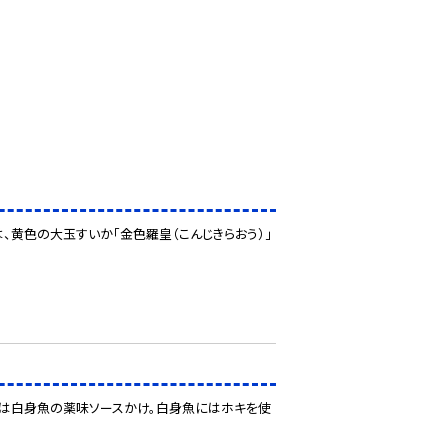
は、黄色の大玉すいか「金色羅皇（こんじきらおう）」
主菜は白身魚の薬味ソースかけ。白身魚にはホキを使