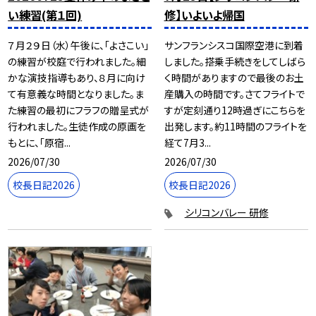
い練習(第１回)
修】いよいよ帰国
７月２９日（水）午後に、「よさこい」
サンフランシスコ国際空港に到着
の練習が校庭で行われました。細
しました。搭乗手続きをしてしばら
かな演技指導もあり、８月に向け
く時間がありますので最後のお土
て有意義な時間となりました。ま
産購入の時間です。さてフライトで
た練習の最初にフラフの贈呈式が
すが定刻通り12時過ぎにこちらを
行われました。生徒作成の原画を
出発します。約11時間のフライトを
もとに、「原宿...
経て7月3...
2026/07/30
2026/07/30
校長日記2026
校長日記2026
シリコンバレー 研修