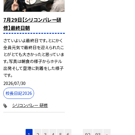
7月29日【シリコンバレー研
修】最終日朝
さていよいよ最終日です。とにかく
全員元気で最終日を迎えられたこ
とがとても大きかったと思っていま
す。写真は朝食の様子からホテル
出発そして空港に到着をした様子
です。
2026/07/30
校長日記2026
シリコンバレー 研修
1
2
3
4
5
6
...
92
93
»