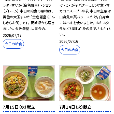
ラダ ・すいか（金色羅皇） ・ジョワ
け ・じゃが芋バターしょうゆ煮 ・マ
（プレーン） 本日の給食の果物は、
カロニスープ ・牛乳 本日の主菜は
黄色の大玉すいか「金色羅皇（こん
白身魚の薬味ソースかけ。白身魚
じきらおう）」です。 茨城県から届き
にはホキを使いました。 ホキはタ
ました。 金色羅皇は、黄金の...
ラなどと同じ白身の魚で、「ホキ」と
い...
2026/07/17
2026/07/16
今日の給食
今日の給食
7月15日（水）献立
7月14日（火）献立