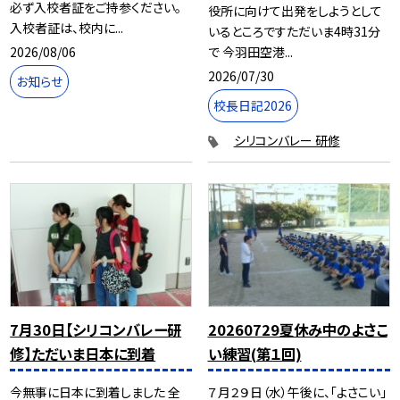
必ず入校者証をご持参ください。
役所に向けて出発をしようとして
入校者証は、校内に...
いるところですただいま4時31分
2026/08/06
で 今羽田空港...
2026/07/30
お知らせ
校長日記2026
シリコンバレー 研修
7月30日【シリコンバレー研
20260729夏休み中のよさこ
修】ただいま日本に到着
い練習(第１回)
今無事に日本に到着しました 全
７月２９日（水）午後に、「よさこい」