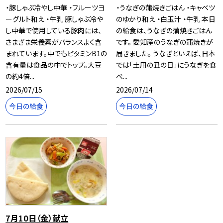
・豚しゃぶ冷やし中華 ・フルーツヨ
・うなぎの蒲焼きごはん ・キャベツ
ーグルト和え ・牛乳 豚しゃぶ冷や
のゆかり和え ・白玉汁 ・牛乳 本日
し中華で使用している豚肉には、
の給食は、うなぎの蒲焼きごはん
さまざま栄養素がバランスよく含
です。 愛知産のうなぎの蒲焼きが
まれています。中でもビタミンB1の
届きました。 うなぎといえば、日本
含有量は食品の中でトップ。大豆
では「土用の丑の日」にうなぎを食
の約4倍...
べ...
2026/07/15
2026/07/14
今日の給食
今日の給食
7月10日（金）献立