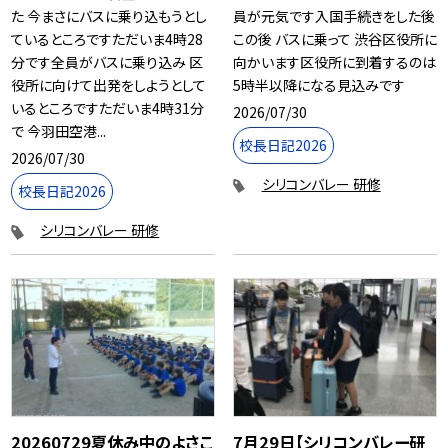
た 今まさにバスに乗り込もうとし
員が元気です入国手続きをした後
ているところですただいま4時28
この後 バスに乗って 渋谷区役所に
分です全員がバスに乗り込み 区
向かいます区役所に到着するのは
役所に向けて出発をしようとして
5時半以降になる見込みです
いるところですただいま4時31分
2026/07/30
で 今羽田空港...
校長日記2026
2026/07/30
シリコンバレー 研修
校長日記2026
シリコンバレー 研修
20260729夏休み中のよさこ
7月29日【シリコンバレー研