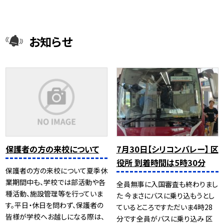
お知らせ
保護者の方の来校について
7月30日【シリコンバレー】 区
役所 到着時間は5時30分
保護者の方の来校について夏季休
業期間中も、学校では部活動や各
全員無事に入国審査も終わりまし
種活動、施設管理等を行っていま
た 今まさにバスに乗り込もうとし
す。平日・休日を問わず、保護者の
ているところですただいま4時28
皆様が学校へお越しになる際は、
分です全員がバスに乗り込み 区