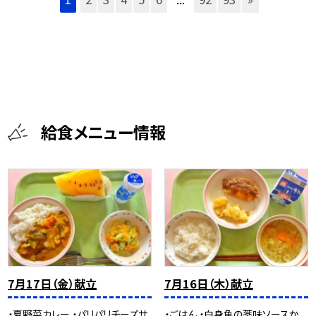
給食メニュー情報
7月17日（金）献立
7月16日（木）献立
・夏野菜カレー ・パリパリチーズサ
・ごはん ・白身魚の薬味ソースか