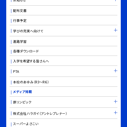
配布文書
行事予定
学びの充実へ向けて
進路学習
各種ダウンロード
入学を希望する皆さんへ
PTA
本校のあゆみ（R3～R６）
メディア掲載
原リンピック
株式会社ハラガイ（アントレプレナー）
スーパーよさこい