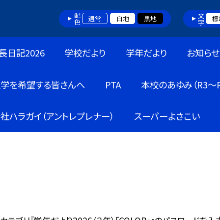
配色
文字
通常
白地
黒地
標
長日記2026
学校だより
学年だより
お知らせ
入学を希望する皆さんへ
PTA
本校のあゆみ（R3～R
社ハラガイ（アントレプレナー）
スーパーよさこい