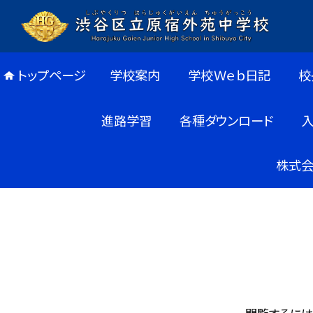
トップページ
学校案内
学校Ｗｅｂ日記
校
進路学習
各種ダウンロード
株式会